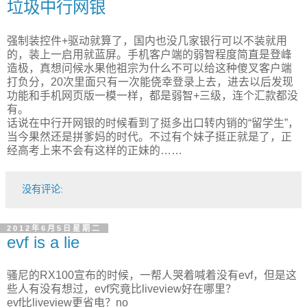
垃圾中行网银
强制装控件+驱动就算了，国内也没几家银行可以不装就用
的，装上一启用就蓝屏。手机客户端的弱智程度简直是登峰
造极，真想问候水果他祖宗为什么不可以给这种傻叉客户端
打负分，20次里面只有一次能侥幸登录上去，进去以后发现
功能和手机网页版一模一样，都是弱智+三级，连个汇款都没
有。
话说在中行开网银的时候看到了挺多出口转内销的“留学生”，
当今果然还是拼爹妈的时代。不过有个妹子挺正就是了，正
经高考上来不会有这样的正妹的……
没有评论:
2012年6月5日星期二
evf is a lie
骚尼的RX100宣布的时候，一帮人哭着喊着没有evf，但是这
些人有没有想过，evf究竟比liveview好在哪里？
evf比liveview更省电？no