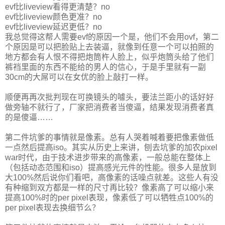
evf比liveview看得更清楚？no
evf比liveview颜色更准？no
evf比liveview延迟更低？no
我总觉得这帮人需要evf的原因一个是，他们不会用ovf，第二
个原因是可以把脸贴上去装逼，就像到任意一个可以拍照的
地方都会有人恨不得把炮筒杵人脸上，似乎炮筒头给了他们
裤裆里面的东西不能给的男人的信心，于是手里就有一副
30cm的大屌可以在女优的脸上敲打一样。
顺便再再次批判现在可换镜头的噱头，要法兰距小的话好好
做旁轴不就行了，厂家把消费者当傻逼，结果发现消费者真
的是傻逼……
第二件坑爹的事情就是像素。总有人哭着喊着要把像素做低
一点然后提高iso。其实从历史上来讲，刨去坑爹的加农pixel
war时代，由于技术进步带来的高像素，一般总能在整体上
（包括动态范围和iso）提高感光元件的性能。很多人是放到
大100%然后说你们看吧，高像素的话噪点就差。这些人有没
有种缩到双方都是一样的尺寸再比较？像素高了可以缩小来
提高100%时的per pixel表现，像素低了可以牺牲点100%的
per pixel表现去换细节么？