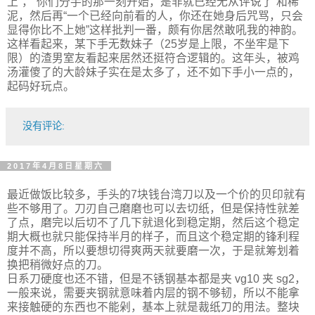
上”，“你们分手的那一刻开始，是非就已经无从评说了”和稀
泥，然后再“一个已经向前看的人，你还在她身后咒骂，只会
显得你比不上她”这样批判一番，颇有你居然敢吼我的神韵。
这样看起来，某下手无数妹子（25岁是上限，不坐牢是下
限）的渣男室友看起来居然还挺符合逻辑的。这年头，被鸡
汤灌傻了的大龄妹子实在是太多了，还不如下手小一点的，
起码好玩点。
没有评论:
2017年4月8日星期六
最近做饭比较多，手头的7块钱台湾刀以及一个价的贝印就有
些不够用了。刀刃自己磨磨也可以去切纸，但是保持性就差
了点，磨完以后切不了几下就退化到稳定期，然后这个稳定
期大概也就只能保持半月的样子，而且这个稳定期的锋利程
度并不高，所以要想切得爽两天就要磨一次，于是就筹划着
换把稍微好点的刀。
日系刀硬度也还不错，但是不锈钢基本都是夹 vg10 夹 sg2，
一般来说，需要夹钢就意味着内层的钢不够韧，所以不能拿
来接触硬的东西也不能剁，基本上就是裁纸刀的用法。整块