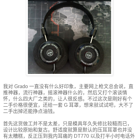
我对 Grado 一直没有什么好印象，主要网上枪文总会说，直
推神器，流行神器，摇滚神器什么的，然后又打个滚谈情
怀，什么四大厂之类的，让人很反感。不过这次是刚好有个
二手价格很便宜，还给一套 G 耳罩，想来就试试吧，大不了
二手出掉还能挣点油钱。
首先这货做工并不是太差，只是模具年久失修比较糙而已，
设计比较原始和复古。舒适度就算是默认的压耳耳罩也并没
有太糟糕，反正压到我内耳痛的 DT770 以及打半小时电话外