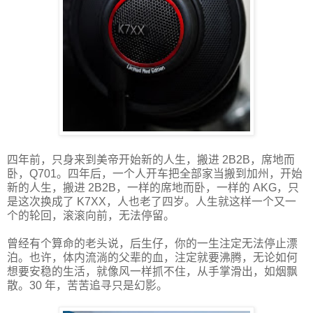
四年前，只身来到美帝开始新的人生，搬进 2B2B，席地而
卧，Q701。四年后，一个人开车把全部家当搬到加州，开始
新的人生，搬进 2B2B，一样的席地而卧，一样的 AKG，只
是这次换成了 K7XX，人也老了四岁。人生就这样一个又一
个的轮回，滚滚向前，无法停留。
曾经有个算命的老头说，后生仔，你的一生注定无法停止漂
泊。也许，体内流淌的父辈的血，注定就要沸腾，无论如何
想要安稳的生活，就像风一样抓不住，从手掌滑出，如烟飘
散。30 年，苦苦追寻只是幻影。