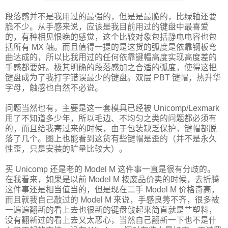
段落感并不是我用过的最强的，但是是最脆的，比绿轴还要
脆不少。从手感来说，应该是我目前用过的键盘中最喜爱
的，有种相见恨晚的感觉，这个比较对象包括静电电容也包
括所有 MX 轴。而且值得一提的是这货的弧度是依靠钢板弯
曲达成的，所以比我用过的任何依靠键帽高度实现高度差的
手感都要好。极其明确的段落感加之合适的弧度，使得这把
键盘成为了我打字错误最少的键盘。双层 PBT 键帽，热升华
字母，触感也自然不必说。
问题当然也有，主要是这一套模具已经被 Unicomp/Lexmark
用了不知道多少年，所以毛边、不均匀之类的问题都必须有
的，而且给我寄过来的时候，由于包装缺乏保护，键帽都脱
落了几个。图上也能看到这货有些键帽是歪的（并不是永久
性歪，只是安装的旷量比较大）。
买 Unicomp 还是老的 Model M 这件事一直是很有分歧的。
在我看来，如果是以前 Model M 按废品价卖的时候，去折腾
这件事还是相当值当的，但是现在二手 Model M 价格奇高，
而且就我自己敲过的 Model M 来说，手感良莠不齐，很多被
一遍遍翻新的看上去也很新的键盘敲起来简直就是艹塑料，
没有翻新过的看上去又太恶心，当然自己翻新一下也不是什