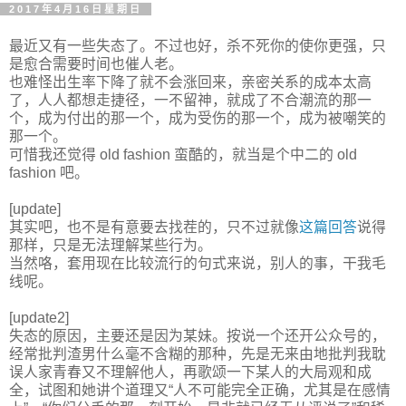
2017年4月16日星期日
最近又有一些失态了。不过也好，杀不死你的使你更强，只
是愈合需要时间也催人老。
也难怪出生率下降了就不会涨回来，亲密关系的成本太高
了，人人都想走捷径，一不留神，就成了不合潮流的那一
个，成为付出的那一个，成为受伤的那一个，成为被嘲笑的
那一个。
可惜我还觉得 old fashion 蛮酷的，就当是个中二的 old
fashion 吧。
[update]
其实吧，也不是有意要去找茬的，只不过就像
这篇回答
说得
那样，只是无法理解某些行为。
当然咯，套用现在比较流行的句式来说，别人的事，干我毛
线呢。
[update2]
失态的原因，主要还是因为某妹。按说一个还开公众号的，
经常批判渣男什么毫不含糊的那种，先是无来由地批判我耽
误人家青春又不理解他人，再歌颂一下某人的大局观和成
全，试图和她讲个道理又“人不可能完全正确，尤其是在感情