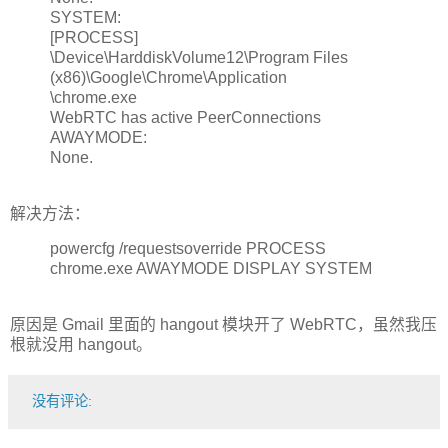
SYSTEM:
[PROCESS]
\Device\HarddiskVolume12\Program Files
(x86)\Google\Chrome\Application
\chrome.exe
WebRTC has active PeerConnections
AWAYMODE:
None.
解决方法：
powercfg /requestsoverride PROCESS
chrome.exe AWAYMODE DISPLAY SYSTEM
原因是 Gmail 里面的 hangout 模块开了 WebRTC，虽然我压
根就没用 hangout。
没有评论: