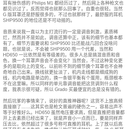
耳有挫伤感的 Philips M1 都经历过了，然后网上各种枪文也
都见识过了，反而觉得也就那么回事了。自重也很轻。当然
G 版耳罩还是舒服很多的，不过也就那样了，最舒服的耳机
SHP9500 的地位还是不可动摇的。
音质来说我一直以为主打流行的一定是调音刺激，素质稀
烂，然而并不是如此，调音还算中正，该有的细节也基本都
有了，细节方面要说和 SHP9500 比还能战几回合没啥问
题，也就是说，不会被 SHP9500 甩一个代差，当然和
HD650 一比依然是有等级差的。很多人总是搞混音质和音
色，换一个耳罩声音会不会变化？当然会，不过这种变化更
多的是取向上的变化，以前听不到的细节换个耳罩也不会神
奇地自己出来。换线就更扯淡了，机内走线都是细成狗的
线，机内电路是单边的，换一条银平衡有个蛋用，瓶颈根本
不在这里嘛。所以同样的单元靠调音能把这货调到什么程
度，我表示很可疑，所以 Grado 买最便宜的总是没有错的。
然后坑爹的事情来了，说好的直推神器呢？这货不上放高频
直接崩了……这其实也是枪文普遍的硬伤之一，容易出声不
等于好推好么。HD650 虽然电压要求高，但是直推把音量都
开上去素质已经出来了，就是声音小一点而已，要是同样声
压去比，依然超过了很多号称可直推的耳机。上了放以后高