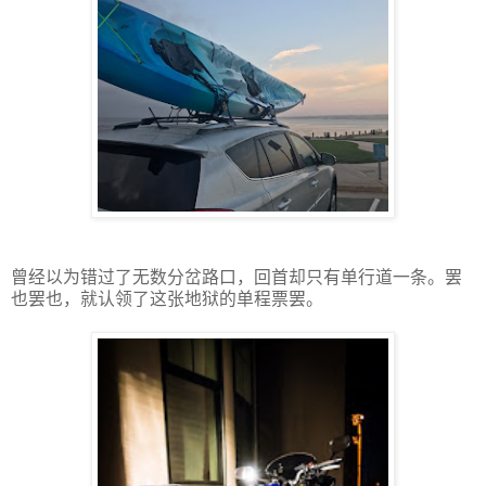
曾经以为错过了无数分岔路口，回首却只有单行道一条。罢
也罢也，就认领了这张地狱的单程票罢。