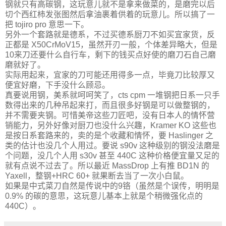
钢就只有高碳钢，这玩意儿就不是拿来做菜的，是磨完以后
切个西红柿发张图然后拿油裹着供着的玩意儿。所以搞了一
把 tojiro pro 意思一下。
另外一个套路就是德系，不过买德系厨刀不如买宜家货，反
正都是 X50CrMoV15，虽然开刃一般，个体差异略大，但是
10来刀还要什么自行车，剩下的钱买点好使的磨刀石自己磨
磨就好了。
实际用起来，宜家的刀可能还用得多一点，毕竟刀比较厚又
便宜好磨，下手没什么顾忌。
真要说用钢，美系就呵呵笑了，cts cpm 一堆钢把日系一只手
数得出来的几种吊起来打，而且很多好钢是可以做整钢的，
并不需要夹钢。可惜美帝这些刀匠吧，没有日本人的情怀营
销能力，另外好像对厨刀也没什么兴趣，Kramer KO 这些也
是按日系套路来的，卖的是个收藏和情怀，要 Haslinger 之
类的估计也没几个人用过。要说 s90v 这种级别的钢没法磨是
个问题，没几个人用 s30v 甚至 440C 这种价格便宜量又足的
就有点说不过去了。所以最近 MassDrop 上有推 BD1N 的
Yaxell，整钢+HRC 60+ 就果断去当了一次小白鼠。
如果是中式菜刀自然是传说中的9铬（虽然是个误传，明明是
0.9% 的碳的意思，这玩意儿基本上就是个稍微强化点的
440C）。