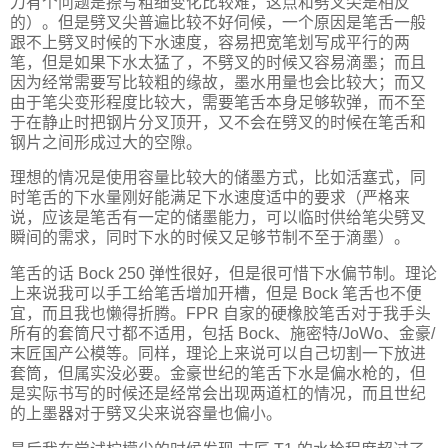
刀有个问题是捺写粗细变化比较难，这点和劈叉尖是相反
的）。但是劈叉尖普遍比较不好伺候，一个原因是笔舌一般
跟不上劈叉时候的下水速度，容易把宽笔划写成平行的两
笔，但是如果下水太猛了，不劈叉的时候又容易滴墨；而且
因为经常需要写比较粗的缘故，墨水用量也会比较大；而又
由于笔尖变形程度比较大，需要笔舌本身足够软弹，而不至
于在静止时把钢片分叉顶开，又不会在劈叉的时候在笔舌和
钢片之间形成过大的空隙。
理想的情况是使用容量比较大的储墨方式，比如活塞式，同
时笔舌的下水量刚好能满足下水速度适中的要求（严格来
说，应该是笔舌有一定的储墨能力，可以临时供给笔尖劈叉
瞬间的需求，同时下水的时候又足够节制不至于滴墨）。
笔舌的话 Bock 250 弹性很好，但是很可惜下水偏节制。理论
上来说我可以手工给笔舌增加开槽，但是 Bock 笔舌也不便
宜，而且我也懒得折腾。FPR 自家的硬橡胶笔舌对于我手头
所有的套筒尺寸都不适用，包括 Bock、施密特/JoWo、金豪/
末匠国产公模等。同样，理论上来说可以自己切割一下放进
套筒，但属实没必要。金豪世纪的笔舌下水是偏水枪的，但
是实际书写的时候还是经常会出现两道杠的情况，而且世纪
的上墨器对于劈叉尖来说容量也偏小。