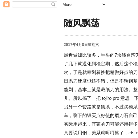
随风飘荡
2017年4月8日星期六
最近做饭比较多，手头的7块钱台湾
了几下就退化到稳定期，然后这个稳
次，于是就筹划着换把稍微好点的刀
日系刀硬度也还不错，但是不锈钢基本
能剁，基本上就是裁纸刀的用法。整
儿。所以搞了一把 tojiro pro 意思一
另外一个套路就是德系，不过买德系厨
车，剩下的钱买点好使的磨刀石自己
实际用起来，宜家的刀可能还用得多
真要说用钢，美系就呵呵笑了，cts