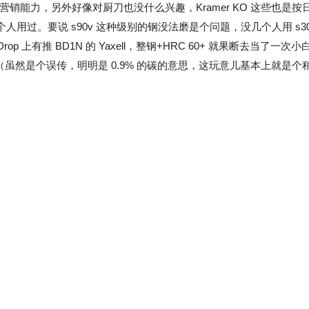
销能力，另外好像对厨刀也没什么兴趣，Kramer KO 这些也是
没几个人用过。要说 s90v 这种级别的钢没法磨是个问题，没几个人用 s3
p 上有推 BD1N 的 Yaxell，整钢+HRC 60+ 就果断去当了一次
虽然是个误传，明明是 0.9% 的碳的意思，这玩意儿基本上就是个稍