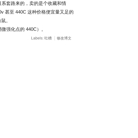
按日系套路来的，卖的是个收藏和情
0v 甚至 440C 这种价格便宜量又足的
小白鼠。
微强化点的 440C）。
Labels:
吐槽
修改博文