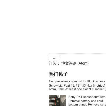
←
订阅：
博文评论 (Atom)
热门帖子
Comprehensive size list for IKEA screws
Screw bit: Pozi #1, #2*, #3 Hex (metri
6mm, 8mm At least one slot Nut socket 
Sony RX1 sensor dust rem
Remove battery and card
bottom panel. Remove screw