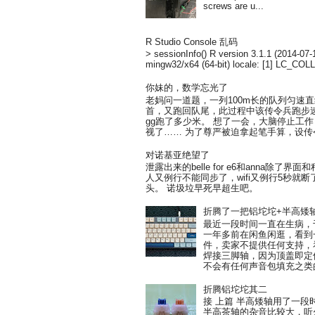
screws are u...
R Studio Console 乱码
> sessionInfo() R version 3.1.1 (2014-07
mingw32/x64 (64-bit) locale: [1] LC_COL
你妹的，数学忘光了
老妈问一道题，一列100m长的队列匀速
首，又跑回队尾，此过程中该传令兵跑步速
gg跑了多少米。 想了一会，大脑停止工作
视了…… 为了尊严被迫拿起笔手算，设传令
对诺基亚绝望了
泄露出来的belle for e6和anna除
人又例行不能同步了，wifi又例行5秒就
头。 诺圾垃早死早超生吧。
折腾了一把铝坨坨+半高矮
最近一段时间一直在生病，
一年多前在闲鱼闲逛，看到一把
件，卖家不提供任何支持，
焊接三脚轴，因为顶盖即定
不会有任何声音包填充之类的
折腾铝坨坨其二
接 上篇 半高矮轴用了一
半高茶轴的杂音比较大，听