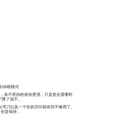
睡眠/休眠模式
，杀不死你的使你更强，只是愈合需要时
降了就不...
台湾刀以及一个价的贝印就有些不够用了。
是保持...