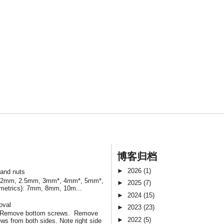
博客归档
►
2026
(1)
 and nuts
cs) 2mm, 2.5mm, 3mm*, 4mm*, 5mm*,
►
2025
(7)
(metrics): 7mm, 8mm, 10m...
►
2024
(15)
oval
►
2023
(23)
. Remove bottom screws. Remove
►
2022
(5)
s from both sides. Note right side