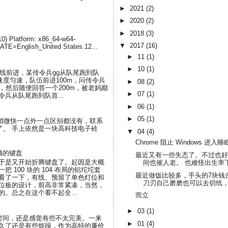
►
2021
(2)
►
2020
(2)
►
2018
(3)
-10) Platform: x86_64-w64-
▼
2017
(16)
LATE=English_United States.12...
►
11
(1)
►
10
(1)
直线前进，某传令兵gg从队尾跑到队
度匀速，队伍前进100m，问传令兵
►
08
(2)
，然后随便回答一个200m，被老妈鄙
►
07
(1)
兵从队尾跑到队首...
►
06
(1)
►
05
(1)
了界面和稍微快一点外一点区别都没有，联系
断了。 手上依然是一块高科技电子砖
▼
04
(4)
Chrome 阻止 Windows 进入
轴的键盘
最近又有一些失态了。不过也好
于是又开始折腾键盘了。起因是大概
间也催人老。 也难怪出生率下
 100 块的 104 布局的铝坨坨套
最近做饭比较多，手头的7块钱
看了一下，有线、预留了单色灯位和
刀刃自己磨磨也可以去切纸，但
位板的设计，前高非常紧凑，当然，
。总之在这个看不起全...
而立
►
03
(1)
段时间，还是感觉有些不太完美。一来
►
01
(4)
久了还是有些烦躁，作为高特的廉价