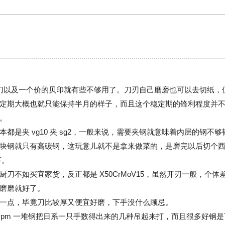
刀以及一个价的贝印就有些不够用了。刀刃自己磨磨也可以去切纸，
定期大概也就只能保持半月的样子，而且这个稳定期的锋利程度并
。
都是夹 vg10 夹 sg2，一般来说，需要夹钢就意味着内层的钢不
块钢就只有高碳钢，这玩意儿就不是拿来做菜的，是磨完以后切个
下。
刀不如买宜家货，反正都是 X50CrMoV15，虽然开刃一般，个体
磨磨就好了。
一点，毕竟刀比较厚又便宜好磨，下手没什么顾忌。
 cpm 一堆钢把日系一只手数得出来的几种吊起来打，而且很多好钢