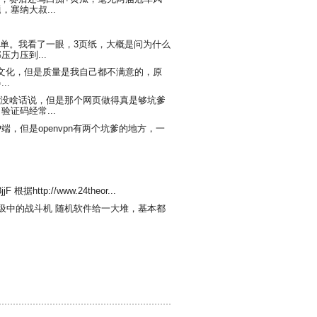
塞纳大叔...
单。我看了一眼，3页纸，大概是问为什么
力压到...
s的中文化，但是质量是我自己都不满意的，原
..
没啥话说，但是那个网页做得真是够坑爹
证码经常...
为客户端，但是openvpn有两个坑爹的地方，一
jF 根据http://www.24theor...
真是垃圾中的战斗机 随机软件给一大堆，基本都