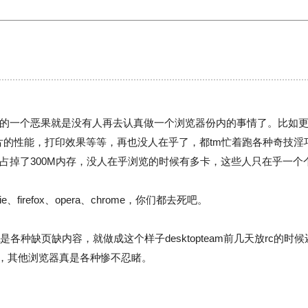
的一个恶果就是没有人再去认真做一个浏览器份内的事情了。比如
图片的性能，打印效果等等，再也没人在乎了，都tm忙着跑各种奇技
占掉了300M内存，没人在乎浏览的时候有多卡，这些人只在乎一个
irefox、opera、chrome，你们都去死吧。
ra是各种缺页缺内容，就做成这个样子desktopteam前几天放rc
点，其他浏览器真是各种惨不忍睹。