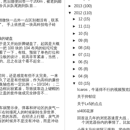
，然后随便回答一个200m，被老妈鄙
兵从队尾跑到队首...
►
2013
(100)
▼
2012
(110)
►
12
(15)
了界面和稍微快一点外一点区别都没有，联系
断了。 手上依然是一块高科技电子砖
►
11
(11)
►
10
(5)
轴的键盘
►
09
(8)
于是又开始折腾键盘了。起因是大概
►
08
(16)
 100 块的 104 布局的铝坨坨套
看了一下，有线、预留了单色灯位和
►
07
(11)
位板的设计，前高非常紧凑，当然，
。总之在这个看不起全...
►
06
(5)
►
05
(8)
段时间，还是感觉有些不太完美。一来
►
04
(9)
久了还是有些烦躁，作为高特的廉价
▼
03
(15)
轴也有一定比例（～10/104）；二
边框比较紧凑，导致拔靠边上键帽的
Icaros，牛逼得不行的视频预
盖的套件做成完全静音不...
关于抑郁症
关于Lx5的点点
刷车祸警示录。弹幕和评论区的戾气一
sl400花屏
车右转撞死人的时候刷转生异世界、
之类的东西。 在经济上行期，戾气并
回首这几年的浏览器速度大战，
有的时候并不是没有冲动，而是冲动
个浏览器份内的事情了。比如更
小薇大马站超阿三爆胎，竖中指