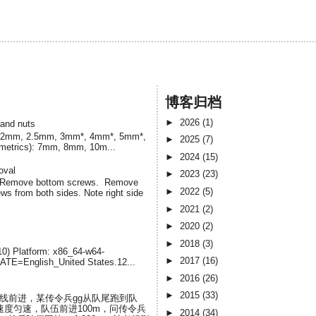
博客归档
►
2026
(1)
 and nuts
cs) 2mm, 2.5mm, 3mm*, 4mm*, 5mm*,
►
2025
(7)
(metrics): 7mm, 8mm, 10m...
►
2024
(15)
oval
►
2023
(23)
. Remove bottom screws. Remove
►
2022
(5)
s from both sides. Note right side
►
2021
(2)
►
2020
(2)
►
2018
(3)
-10) Platform: x86_64-w64-
►
2017
(16)
LATE=English_United States.12...
►
2016
(26)
►
2015
(33)
直线前进，某传令兵gg从队尾跑到队
度匀速，队伍前进100m，问传令兵
►
2014
(34)