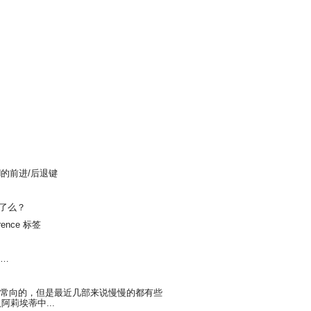
oard的前进/后退键
6了么？
rence 标签
…
常向的，但是最近几部来说慢慢的都有些
莉埃蒂中...