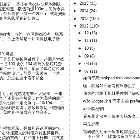
►
2015
(33)
直线前进，某传令兵gg从队尾跑到队
度匀速，队伍前进100m，问传令兵
►
2014
(34)
，然后随便回答一个200m，被老妈鄙
兵从队尾跑到队首...
►
2013
(100)
▼
2012
(110)
►
12
(15)
了界面和稍微快一点外一点区别都没有，联系
断了。 手上依然是一块高科技电子砖
►
11
(11)
►
10
(5)
轴的键盘
►
09
(8)
于是又开始折腾键盘了。起因是大概
►
08
(16)
 100 块的 104 布局的铝坨坨套
看了一下，有线、预留了单色灯位和
▼
07
(11)
位板的设计，前高非常紧凑，当然，
。总之在这个看不起全...
如何干死thinkpad usb keyb
呃，我居然开始看梅津泰臣了
伟大的墙终于把触手伸到了ipv
段时间，还是感觉有些不太完美。一来
久了还是有些烦躁，作为高特的廉价
w3c widget 之华而不实的 prefe
轴也有一定比例（～10/104）；二
边框比较紧凑，导致拔靠边上键帽的
x264挺好的
盖的套件做成完全静音不...
看多暴走漫画会影响大脑发育…
再见夕阳
刷车祸警示录。弹幕和评论区的戾气一
宫崎骏的动画一般来说都是蛮正
车右转撞死人的时候刷转生异世界、
不正常了，比如借东西的小人阿
之类的东西。 在经济上行期，戾气并