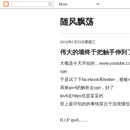
随风飘荡
2012年7月25日星期三
伟大的墙终于把触手伸到了
大概是今天开始的，www.youtube.
vpn
于是试了下facebook和twitter，都被r
再换ipv4的解析走vpn，好了
ipv6走https也是妥妥的
世上最可怕的的事情莫过于流氓懂技
R.I.P ipv6……