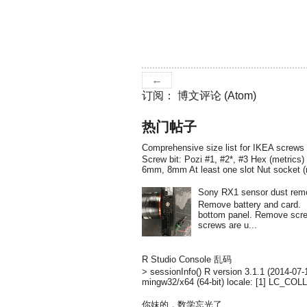
←
订阅：
博文评论 (Atom)
热门帖子
Comprehensive size list for IKEA screws
Screw bit: Pozi #1, #2*, #3 Hex (metri
6mm, 8mm At least one slot Nut socket 
Sony RX1 sensor dust rem
Remove battery and card
bottom panel. Remove screw
screws are u...
R Studio Console 乱码
> sessionInfo() R version 3.1.1 (2014-07
mingw32/x64 (64-bit) locale: [1] LC_COL
你妹的，数学忘光了