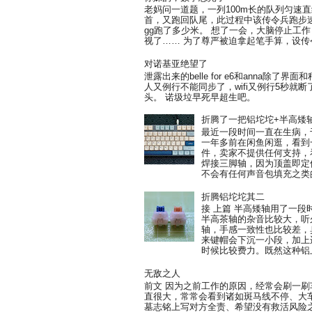
老妈问一道题，一列100m长的队列匀速
首，又跑回队尾，此过程中该传令兵跑步速
gg跑了多少米。 想了一会，大脑停止工作
视了…… 为了尊严被迫拿起笔手算，设传令
对诺基亚绝望了
泄露出来的belle for e6和anna除
人又例行不能同步了，wifi又例行5秒就
头。 诺圾垃早死早超生吧。
折腾了一把铝坨坨+半高矮
最近一段时间一直在生病，
一年多前在闲鱼闲逛，看到一把
件，卖家不提供任何支持，
焊接三脚轴，因为顶盖即定
不会有任何声音包填充之类的
折腾铝坨坨其二
接 上篇 半高矮轴用了一
半高茶轴的杂音比较大，听
轴，手感一致性也比较差，臭
来键帽会下沉一小段，加上
时候比较费力。既然这种铝上
无敌之人
前文 因为之前工作的原因，经常会刷一
直很大，常常会看到诸如斑马线不停、大
墓志铭上写对方全责、希望没有救活风险