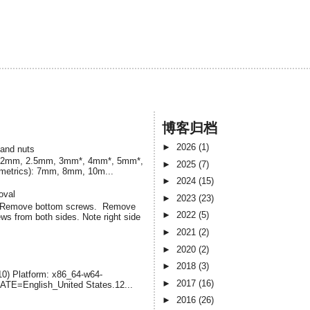
博客归档
►
2026
(1)
 and nuts
cs) 2mm, 2.5mm, 3mm*, 4mm*, 5mm*,
►
2025
(7)
(metrics): 7mm, 8mm, 10m...
►
2024
(15)
oval
►
2023
(23)
. Remove bottom screws. Remove
►
2022
(5)
s from both sides. Note right side
►
2021
(2)
►
2020
(2)
►
2018
(3)
-10) Platform: x86_64-w64-
►
2017
(16)
LATE=English_United States.12...
►
2016
(26)