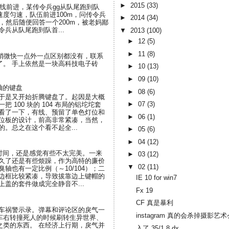
►
2015
(33)
直线前进，某传令兵gg从队尾跑到队
度匀速，队伍前进100m，问传令兵
►
2014
(34)
，然后随便回答一个200m，被老妈鄙
兵从队尾跑到队首...
▼
2013
(100)
►
12
(5)
►
11
(8)
了界面和稍微快一点外一点区别都没有，联系
断了。 手上依然是一块高科技电子砖
►
10
(13)
►
09
(10)
轴的键盘
►
08
(6)
于是又开始折腾键盘了。起因是大概
►
07
(3)
 100 块的 104 布局的铝坨坨套
看了一下，有线、预留了单色灯位和
►
06
(1)
位板的设计，前高非常紧凑，当然，
。总之在这个看不起全...
►
05
(6)
►
04
(12)
段时间，还是感觉有些不太完美。一来
►
03
(12)
久了还是有些烦躁，作为高特的廉价
▼
02
(11)
轴也有一定比例（～10/104）；二
边框比较紧凑，导致拔靠边上键帽的
IE 10 for win7
盖的套件做成完全静音不...
Fx 19
CF 真是暴利
刷车祸警示录。弹幕和评论区的戾气一
instagram 真的会杀掉摄影艺
车右转撞死人的时候刷转生异世界、
之类的东西。 在经济上行期，戾气并
入了 35/1.8 dx