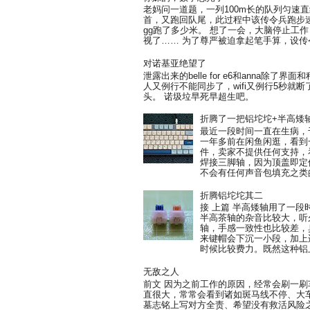
老妈问一道题，一列100m长的队列匀速
首，又跑回队尾，此过程中该传令兵跑步速
gg跑了多少米。 想了一会，大脑停止工作
视了…… 为了尊严被迫拿起笔手算，设传令
对诺基亚绝望了
泄露出来的belle for e6和anna除
人又例行不能同步了，wifi又例行5秒就
头。 诺圾垃早死早超生吧。
折腾了一把铝坨坨+半高矮
最近一段时间一直在生病，
一年多前在闲鱼闲逛，看到一把
件，卖家不提供任何支持，
焊接三脚轴，因为顶盖即定
不会有任何声音包填充之类的
折腾铝坨坨其二
接 上篇 半高矮轴用了一
半高茶轴的杂音比较大，听
轴，手感一致性也比较差，臭
来键帽会下沉一小段，加上
时候比较费力。既然这种铝上
无敌之人
前文 因为之前工作的原因，经常会刷一
直很大，常常会看到诸如斑马线不停、大
墓志铭上写对方全责、希望没有救活风险