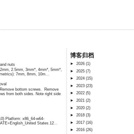
博客归档
►
2026
(1)
 and nuts
cs) 2mm, 2.5mm, 3mm*, 4mm*, 5mm*,
►
2025
(7)
(metrics): 7mm, 8mm, 10m...
►
2024
(15)
oval
►
2023
(23)
. Remove bottom screws. Remove
►
2022
(5)
s from both sides. Note right side
►
2021
(2)
►
2020
(2)
►
2018
(3)
-10) Platform: x86_64-w64-
►
2017
(16)
LATE=English_United States.12...
►
2016
(26)