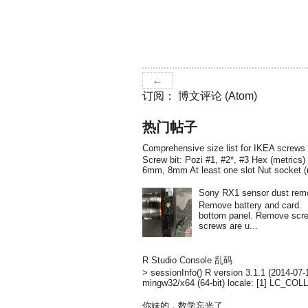
←
订阅：
博文评论 (Atom)
热门帖子
Comprehensive size list for IKEA screws
Screw bit: Pozi #1, #2*, #3 Hex (metri
6mm, 8mm At least one slot Nut socket 
Sony RX1 sensor dust rem
Remove battery and card
bottom panel. Remove screw
screws are u...
R Studio Console 乱码
> sessionInfo() R version 3.1.1 (2014-07
mingw32/x64 (64-bit) locale: [1] LC_COL
你妹的，数学忘光了