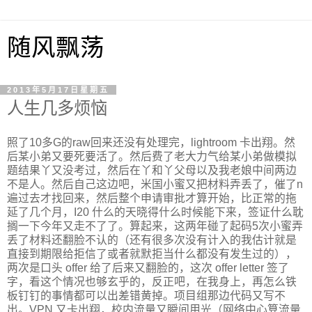
随风飘荡
2013年5月17日星期五
人生几多烦恼
照了10多G的raw回来还没有处理完，lightroom 卡出翔。然
后某小弟又要死要活了。然后费了老大力气给某小弟做模拟
题结果丫又没考过，然后在丫和丫父母以及我老娘中间两边
不是人。然后自己这边吧，米国小蜜又把材料弄丢了，催了n
遍过去才找回来，然后整个申请审批才算开始，比正常的拖
延了几个月，I20 什么的天晓得什么时候能下来，签证什么耽
搁一下今年又走不了了。算起来，这两年碰了起码5次小蜜弄
丢了材料还翻脸不认的（还有很多次没有计入的我估计就是
直接到期限给拒信了或者就默拒当什么都没有发生过的），
两次是口头 offer 给了后来又翻脸的，这次 offer letter 签了
字，看这个情况也够玄乎的，反正吧，在我身上，再怎么铁
板钉钉的事情都可以出差错黄掉。项目组那边代码又写不
出。VPN 又卡出翔，校内流量又瞬间用光（网络中心算流量