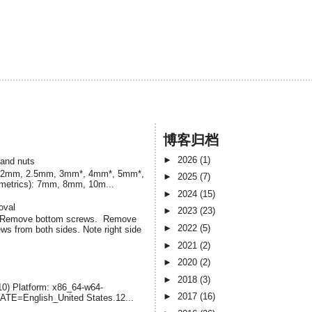
博客归档
►
2026
(1)
 and nuts
cs) 2mm, 2.5mm, 3mm*, 4mm*, 5mm*,
►
2025
(7)
(metrics): 7mm, 8mm, 10m...
►
2024
(15)
oval
►
2023
(23)
. Remove bottom screws. Remove
►
2022
(5)
s from both sides. Note right side
►
2021
(2)
►
2020
(2)
►
2018
(3)
-10) Platform: x86_64-w64-
►
2017
(16)
LATE=English_United States.12...