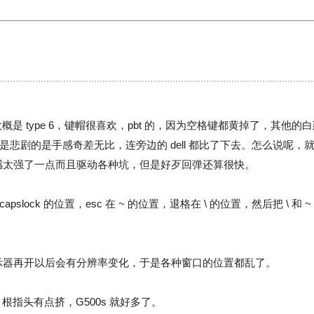
，大概是 type 6，键帽很喜欢，pbt 的，因为空格键都黄掉了，其他的
悲剧的是手感奇差无比，连旁边的 dell 都比了下去。怎么说呢
认感太强了一点而且驱动各种坑，但是好歹回弹还算很快。
 capslock 的位置，esc 在 ~ 的位置，退格在 \ 的位置，然后把 \ 
显示器再开以后会有分辨率变化，于是各种窗口的位置都乱了。
3 根指头有点挤，G500s 就好多了。