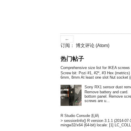
←
订阅：
博文评论 (Atom)
热门帖子
Comprehensive size list for IKEA screws
Screw bit: Pozi #1, #2*, #3 Hex (metri
6mm, 8mm At least one slot Nut socket 
Sony RX1 sensor dust rem
Remove battery and card
bottom panel. Remove screw
screws are u...
R Studio Console 乱码
> sessionInfo() R version 3.1.1 (2014-07
mingw32/x64 (64-bit) locale: [1] LC_COL