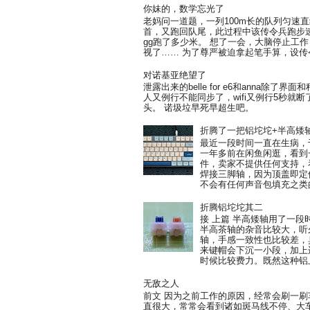
你妹的，数学忘光了
老妈问一道题，一列100m长的队列匀速
首，又跑回队尾，此过程中该传令兵跑步速
gg跑了多少米。 想了一会，大脑停止工作
视了…… 为了尊严被迫拿起笔手算，设传令
对诺基亚绝望了
泄露出来的belle for e6和anna除
人又例行不能同步了，wifi又例行5秒就
头。 诺圾垃早死早超生吧。
折腾了一把铝坨坨+半高矮
最近一段时间一直在生病，
一年多前在闲鱼闲逛，看到一把
件，卖家不提供任何支持，
焊接三脚轴，因为顶盖即定
不会有任何声音包填充之类的
折腾铝坨坨其二
接 上篇 半高矮轴用了一
半高茶轴的杂音比较大，听
轴，手感一致性也比较差，臭
来键帽会下沉一小段，加上
时候比较费力。既然这种铝上
无敌之人
前文 因为之前工作的原因，经常会刷一
直很大，常常会看到诸如斑马线不停、大