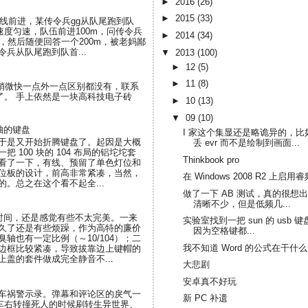
►
2016
(26)
►
2015
(33)
直线前进，某传令兵gg从队尾跑到队
度匀速，队伍前进100m，问传令兵
►
2014
(34)
，然后随便回答一个200m，被老妈鄙
兵从队尾跑到队首...
▼
2013
(100)
►
12
(5)
►
11
(8)
了界面和稍微快一点外一点区别都没有，联系
断了。 手上依然是一块高科技电子砖
►
10
(13)
▼
09
(10)
轴的键盘
I 家这个集显还是略诡异的，比
于是又开始折腾键盘了。起因是大概
丢 evr 而不是绘制到画面...
 100 块的 104 布局的铝坨坨套
Thinkbook pro
看了一下，有线、预留了单色灯位和
位板的设计，前高非常紧凑，当然，
在 Windows 2008 R2 上启用睿
。总之在这个看不起全...
做了一下 AB 测试，真的很想出掉
清晰不少，但是低频几...
段时间，还是感觉有些不太完美。一来
实验室找到一把 sun 的 usb 键
久了还是有些烦躁，作为高特的廉价
因为空格键都...
轴也有一定比例（～10/104）；二
我不知道 Word 的公式在干什么
边框比较紧凑，导致拔靠边上键帽的
盖的套件做成完全静音不...
大悲剧
安卓真不好玩
刷车祸警示录。弹幕和评论区的戾气一
新 PC 补遗
车右转撞死人的时候刷转生异世界、