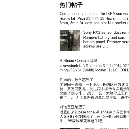
热门帖子
Comprehensive size list for IKEA screws
Screw bit: Pozi #1, #2*, #3 Hex (metri
6mm, 8mm At least one slot Nut socket 
Sony RX1 sensor dust rem
Remove battery and card
bottom panel. Remove screw
screws are u...
R Studio Console 乱码
> sessionInfo() R version 3.1.1 (2014-07
mingw32/x64 (64-bit) locale: [1] LC_COL
你妹的，数学忘光了
老妈问一道题，一列100m长的队列匀速
首，又跑回队尾，此过程中该传令兵跑步速
gg跑了多少米。 想了一会，大脑停止工作
视了…… 为了尊严被迫拿起笔手算，设传令
对诺基亚绝望了
泄露出来的belle for e6和anna除
人又例行不能同步了，wifi又例行5秒就
头。 诺圾垃早死早超生吧。