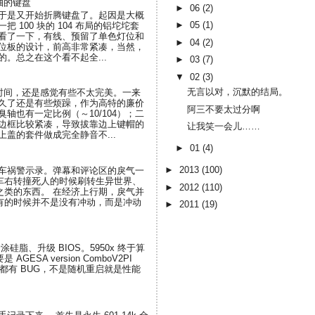
轴的键盘
►
06
(2)
于是又开始折腾键盘了。起因是大概
►
05
(1)
 100 块的 104 布局的铝坨坨套
看了一下，有线、预留了单色灯位和
►
04
(2)
位板的设计，前高非常紧凑，当然，
。总之在这个看不起全...
►
03
(7)
▼
02
(3)
无言以对，沉默的结局。
段时间，还是感觉有些不太完美。一来
久了还是有些烦躁，作为高特的廉价
阿三不要太过分啊
轴也有一定比例（～10/104）；二
边框比较紧凑，导致拔靠边上键帽的
让我笑一会儿……
盖的套件做成完全静音不...
►
01
(4)
►
2013
(100)
刷车祸警示录。弹幕和评论区的戾气一
车右转撞死人的时候刷转生异世界、
►
2012
(110)
之类的东西。 在经济上行期，戾气并
有的时候并不是没有冲动，而是冲动
►
2011
(19)
涂硅脂、升级 BIOS。5950x 终于算
SA version ComboV2PI
OS 都有 BUG，不是随机重启就是性能