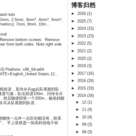
博客归档
►
2026
(1)
 and nuts
cs) 2mm, 2.5mm, 3mm*, 4mm*, 5mm*,
►
2025
(7)
(metrics): 7mm, 8mm, 10m...
►
2024
(15)
oval
►
2023
(23)
. Remove bottom screws. Remove
►
2022
(5)
s from both sides. Note right side
►
2021
(2)
►
2020
(2)
►
2018
(3)
-10) Platform: x86_64-w64-
►
2017
(16)
LATE=English_United States.12...
►
2016
(26)
►
2015
(33)
直线前进，某传令兵gg从队尾跑到队
度匀速，队伍前进100m，问传令兵
▼
2014
(34)
，然后随便回答一个200m，被老妈鄙
►
12
(1)
兵从队尾跑到队首...
►
11
(4)
►
10
(4)
了界面和稍微快一点外一点区别都没有，联系
断了。 手上依然是一块高科技电子砖
►
09
(3)
►
08
(3)