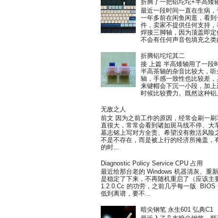
折腾了一把铝坨坨+半高矮
最近一段时间一直在生病，
一年多前在闲鱼闲逛，看到一把
件，卖家不提供任何支持，
焊接三脚轴，因为顶盖即定
不会有任何声音包填充之类的
折腾铝坨坨其二
接 上篇 半高矮轴用了一
半高茶轴的杂音比较大，听
轴，手感一致性也比较差，臭
来键帽会下沉一小段，加上
时候比较费力。既然这种铝上
无敌之人
前文 因为之前工作的原因，经常会刷一
直很大，常常会看到诸如斑马线不停、大
墓志铭上写对方全责、希望没有救活风险
不是不存在，而是被上行的经济所掩盖，
的时...
Diagnostic Policy Service CPU 占用
最近给那台老的 Windows 机器清灰、重新
是稳定了下来，不再随机重启了（应该主要是 AGE
1.2.0.Cc 的功劳，之前几乎每一版 BI
低到离谱，要不...
暗尖钢笔 永生601 弘典C1