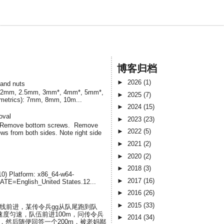
博客归档
►
2026
(1)
 and nuts
cs) 2mm, 2.5mm, 3mm*, 4mm*, 5mm*,
►
2025
(7)
(metrics): 7mm, 8mm, 10m...
►
2024
(15)
oval
►
2023
(23)
. Remove bottom screws. Remove
►
2022
(5)
s from both sides. Note right side
►
2021
(2)
►
2020
(2)
►
2018
(3)
-10) Platform: x86_64-w64-
►
2017
(16)
LATE=English_United States.12...
►
2016
(26)
►
2015
(33)
直线前进，某传令兵gg从队尾跑到队
度匀速，队伍前进100m，问传令兵
►
2014
(34)
，然后随便回答一个200m，被老妈鄙