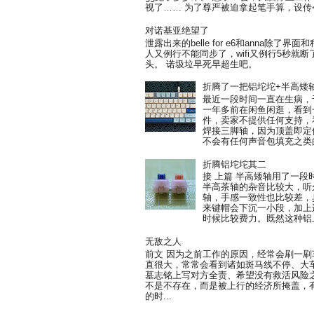
视了…… 为了尊严被迫拿起笔手算，设传令
对诺基亚绝望了
泄露出来的belle for e6和anna除
人又例行不能同步了，wifi又例行5秒就
头。 诺圾垃早死早超生吧。
折腾了一把铝坨坨+半高矮
最近一段时间一直在生病，
一年多前在闲鱼闲逛，看到一把
件，卖家不提供任何支持，
焊接三脚轴，因为顶盖即定
不会有任何声音包填充之类的
折腾铝坨坨其二
接 上篇 半高矮轴用了一
半高茶轴的杂音比较大，听
轴，手感一致性也比较差，臭
来键帽会下沉一小段，加上
时候比较费力。既然这种铝上
无敌之人
前文 因为之前工作的原因，经常会刷一
直很大，常常会看到诸如斑马线不停、大
墓志铭上写对方全责、希望没有救活风险
不是不存在，而是被上行的经济所掩盖，
的时...