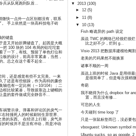
兵从队尾跑到队首...
▼
2013
(100)
►
12
(5)
►
11
(8)
了界面和稍微快一点外一点区别都没有，联系
断了。 手上依然是一块高科技电子砖
▼
10
(13)
Fish 略诡异的 path 设定
轴的键盘
虽说 TWC 的网络已经很烂很烂，
于是又开始折腾键盘了。起因是大概
比之好不少，烂到 g...
 100 块的 104 布局的铝坨坨套
Visio 2013 把数据库建模给
看了一下，有线、预留了单色灯位和
位板的设计，前高非常紧凑，当然，
老美的尺码果然不能换算
。总之在这个看不起全...
诸事不顺的一周
虽说上班的时候 Java 是用
段时间，还是感觉有些不太完美。一来
是很简单了，但是每次摸稍微大
久了还是有些烦躁，作为高特的廉价
奇葩
轴也有一定比例（～10/104）；二
边框比较紧凑，导致拔靠边上键帽的
我不晓得为什么 dropbox for
盖的套件做成完全静音不...
置，而且没有修...
可悲的人生
刷车祸警示录。弹幕和评论区的戾气一
今天碰到 time loop 了
车右转撞死人的时候刷转生异世界、
之类的东西。 在经济上行期，戾气并
只是一张鼠标垫而已，没必要包
有的时候并不是没有冲动，而是冲动
vboxguest: Unknown symbol mcou
Ubuntu sucks, so as google. 2