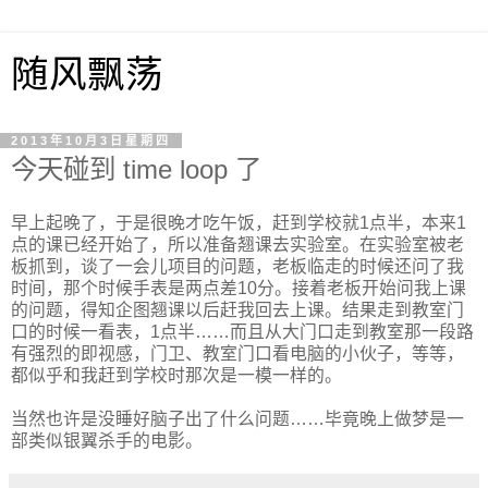
随风飘荡
2013年10月3日星期四
今天碰到 time loop 了
早上起晚了，于是很晚才吃午饭，赶到学校就1点半，本来1
点的课已经开始了，所以准备翘课去实验室。在实验室被老
板抓到，谈了一会儿项目的问题，老板临走的时候还问了我
时间，那个时候手表是两点差10分。接着老板开始问我上课
的问题，得知企图翘课以后赶我回去上课。结果走到教室门
口的时候一看表，1点半……而且从大门口走到教室那一段路
有强烈的即视感，门卫、教室门口看电脑的小伙子，等等，
都似乎和我赶到学校时那次是一模一样的。
当然也许是没睡好脑子出了什么问题……毕竟晚上做梦是一
部类似银翼杀手的电影。